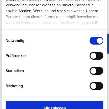
Verwendung unserer Website an unsere Partner für
soziale Medien, Werbung und Analysen weiter. Unsere
Partner führen diese Informationen möglicherweise mit
weiteren Daten zusammen, die Sie ihnen bereitgestellt
Iris Gerlach
haben oder die sie im Rahmen Ihrer Nutzung der Dienste
gesammelt haben.
Palliative Care Pflegefachperson
Einwilligungsauswahl
Notwendig
Präferenzen
Statistiken
Marketing
Alle zulassen